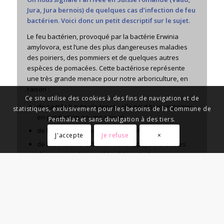
Jura, Jura bernois) de quelques cas d’infection de feu
bactérien. Voici donc un petit descriptif sur le sujet.
Le feu bactérien, provoqué par la bactérie Erwinia
ADMINISTRATION COMMUNALE
amylovora, est l’une des plus dangereuses maladies
Place centrale 5 / Case postale 12
des poiriers, des pommiers et de quelques autres
1305 Penthalaz
espèces de pomacées. Cette bactériose représente
Téléphone 021 863 20 50
une très grande menace pour notre arboriculture, en
raison :
Ce site utilise des cookies à des fins de navigation et de
de sa très haute virulence : elle peut tuer un poirier
statistiques, exclusivement pour les besoins de la Commune de
en production en une saison
Penthalaz et sans divulgation à des tiers.
de l’absence de moyen de lutte efficace
J'accepte
Je refuse
×
Commune de Penthalaz
de l’abondante diffusion dans le pays d’arbustes
d’ornement très sensibles à la maladie
des conditions climatiques favorables aux infections
dans la plupart des régions arboricoles de notre
pays
Propagation du feu bactérien