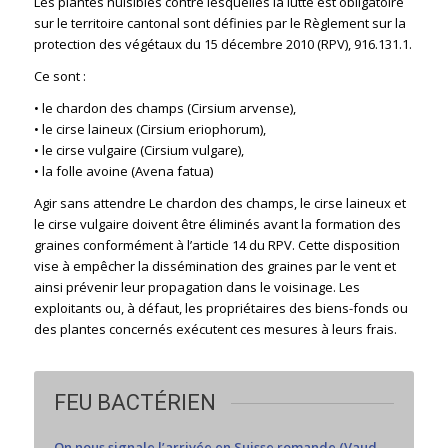
Les plantes nuisibles contre lesquelles la lutte est obligatoire
sur le territoire cantonal sont définies par le Règlement sur la
protection des végétaux du 15 décembre 2010 (RPV), 916.131.1.
Ce sont :
• le chardon des champs (Cirsium arvense),
• le cirse laineux (Cirsium eriophorum),
• le cirse vulgaire (Cirsium vulgare),
• la folle avoine (Avena fatua)
Agir sans attendre Le chardon des champs, le cirse laineux et
le cirse vulgaire doivent être éliminés avant la formation des
graines conformément à l’article 14 du RPV. Cette disposition
vise à empêcher la dissémination des graines par le vent et
ainsi prévenir leur propagation dans le voisinage. Les
exploitants ou, à défaut, les propriétaires des biens-fonds ou
des plantes concernés exécutent ces mesures à leurs frais.
CONTACT
Courriel Administration
Contactez Nous
FEU BACTÉRIEN
Administration site
On nous signale l’arrivée en Suisse romande (Vaud,