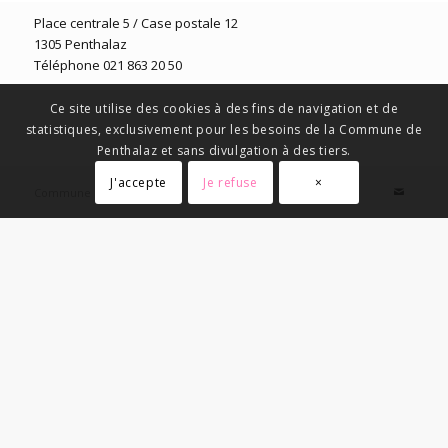
Place centrale 5 / Case postale 12
1305 Penthalaz
Téléphone 021 863 20 50
Ce site utilise des cookies à des fins de navigation et de
statistiques, exclusivement pour les besoins de la Commune de
Penthalaz et sans divulgation à des tiers.
J'accepte
Je refuse
×
Commune de Penthalaz