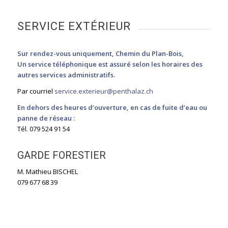
SERVICE EXTÉRIEUR
Sur rendez-vous uniquement, Chemin du Plan-Bois,
Un service téléphonique est assuré selon les horaires des
autres services administratifs.
Par courriel
service.exterieur@penthalaz.ch
En dehors des heures d’ouverture, en cas de fuite d’eau ou
panne de réseau :
CONTACT
Tél. 079 524 91 54
Courriel Administration
Contactez Nous
GARDE FORESTIER
Administration site
M. Mathieu BISCHEL
079 677 68 39
ADMINISTRATION COMMUNALE