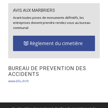
AVIS AUX MARBRIERS
Avant toutes poses de monuments définitifs, les
entreprises doivent prendre rendez-vous au bureau
communal.
CONTACT
Courriel Administration
Règlement du cimetière
Contactez Nous
Administration site
BUREAU DE PREVENTION DES
ACCIDENTS
ADMINISTRATION COMMUNALE
www.bfu.ch/fr
Place centrale 5 / Case postale 12
1305 Penthalaz
Téléphone 021 863 20 50