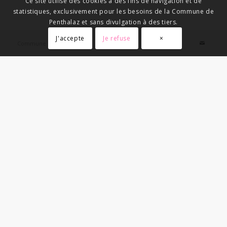
Ce site utilise des cookies à des fins de navigation et de
statistiques, exclusivement pour les besoins de la Commune de
Penthalaz et sans divulgation à des tiers.
J'accepte
Je refuse
×
Commune de Penthalaz