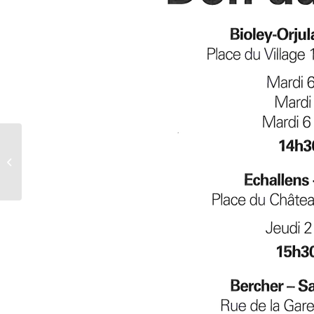
Nouveaux horaires –
Bus PPDLV