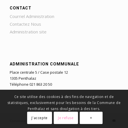
CONTACT
Courriel Administration
Contactez Nous
Administration site
ADMINISTRATION COMMUNALE
Place centrale 5 / Case postale 12
1305 Penthalaz
Téléphone 021 863 20 50
Ce site utilise des cookies à des fins de navigation et de
statistiques, exclusivement pour les besoins de la Commune de
Penthalaz et sans divulgation à des tiers.
J'accepte
Je refuse
×
Commune de Penthalaz