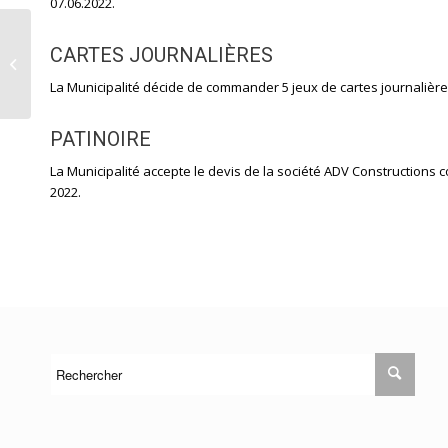
07.06.2022.
CARTES JOURNALIÈRES
SÉANCE DU 18.10.2021
La Municipalité décide de commander 5 jeux de cartes journalière
PATINOIRE
La Municipalité accepte le devis de la société ADV Constructions 
2022.